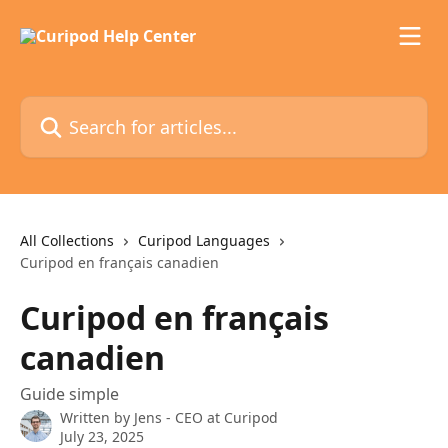
Skip to main content
Search for articles...
All Collections
Curipod Languages
Curipod en français canadien
Curipod en français
canadien
Guide simple
Written by
Jens - CEO at Curipod
July 23, 2025